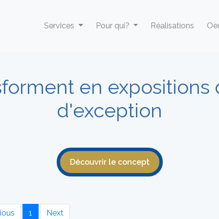
Services
Pour qui?
Réalisations
Oeu
sforment en expositions
d'exception
Découvrir le concept
ious
1
Next