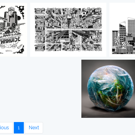
ious
1
Next