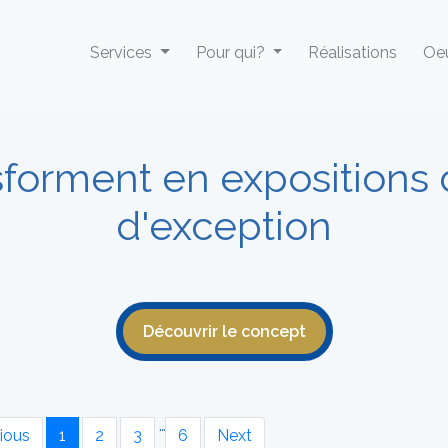
Services
Pour qui?
Réalisations
Oeu
sforment en expositions
d'exception
Découvrir le concept
…
ious
1
2
3
6
Next