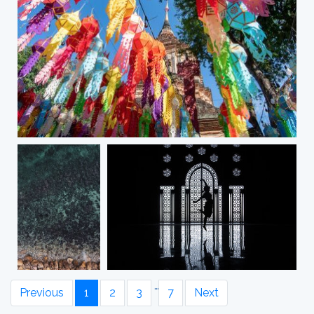
…
Previous
1
2
3
7
Next