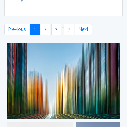
Zen
…
Previous
1
2
3
7
Next