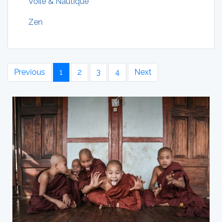
Voile & Nautique
Zen
Previous
1
2
3
4
Next