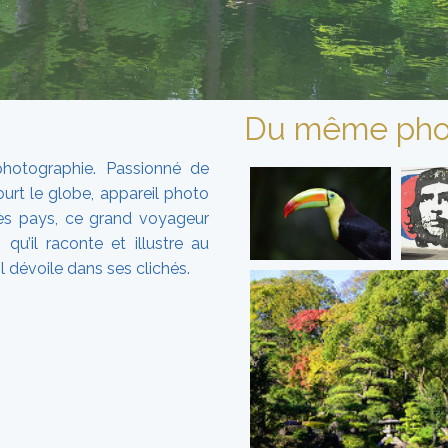
Du même pho
 photographie. Passionné de
ourt le globe, appareil photo
près pays, ce grand voyageur
u’il raconte et illustre au
il dévoile dans ses clichés.