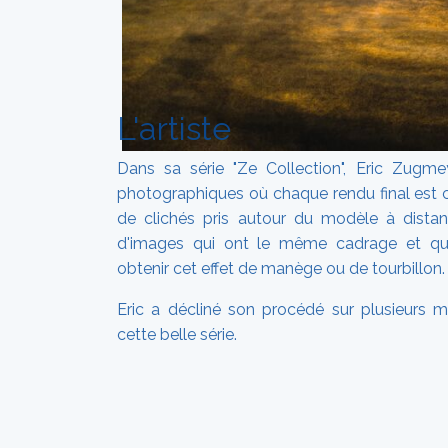
L'artiste
Dans sa série "Ze Collection", Eric Zugme
photographiques où chaque rendu final est
de clichés pris autour du modèle à distanc
d'images qui ont le même cadrage et qu'
obtenir cet effet de manège ou de tourbillon.
Eric a décliné son procédé sur plusieurs 
cette belle série.