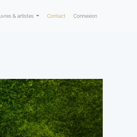
vres & artistes
Contact
Connexion