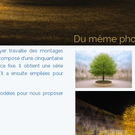
Du même pho
yer travaille des montages
 composé d'une cinquantaine
e fixe. Il obtient une série
il a ensuite empilées pour
modèles pour nous proposer