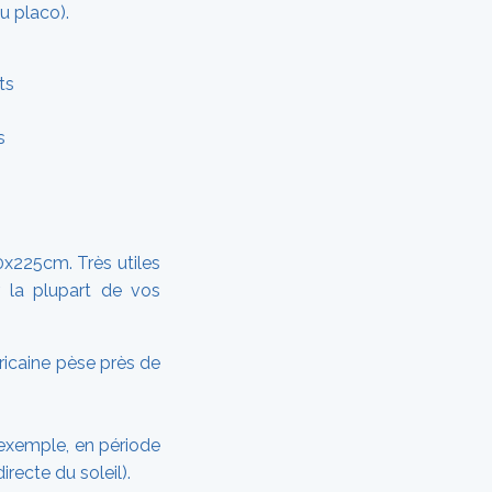
u placo).
s
0x225cm. Très utiles
r la plupart de vos
icaine pèse près de
r exemple, en période
irecte du soleil).