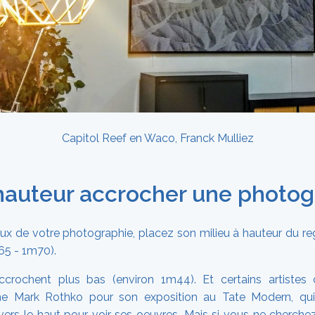
Capitol Reef en Waco, Franck Mulliez
hauteur accrocher une photog
eux de votre photographie, placez son milieu à hauteur du r
65 - 1m70).
rochent plus bas (environ 1m44). Et certains artistes c
me Mark Rothko pour son exposition au Tate Modern, qui 
 vers le haut pour voir ses oeuvres. Mais si vous ne cherche