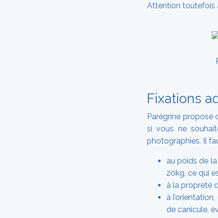
Attention toutefois
Fixations a
Parégrine propose c
si vous ne souhait
photographies. Il fa
au poids de l
20kg, ce qui es
à la propreté 
à l’orientatio
de canicule, év