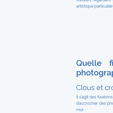
artistique particuliè
Quelle f
photogra
Clous et cr
Il s’agit des fixatio
d’accrocher des ph
mur.